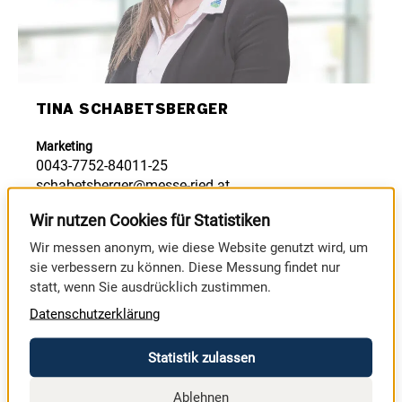
TINA SCHABETSBERGER
Marketing
0043-7752-84011-25
schabetsberger@messe-ried.at
Wir nutzen Cookies für Statistiken
JETZT ANRUFEN
Wir messen anonym, wie diese Website genutzt wird, um
JETZT SCHREIBEN
sie verbessern zu können. Diese Messung findet nur
statt, wenn Sie ausdrücklich zustimmen.
Datenschutzerklärung
Statistik zulassen
GESAMTES TEAM ANZEIGEN
Ablehnen