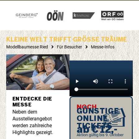
KLEINE WELT TRIFFT GRÖSSE TRÄUME
Modellbaumesse Ried
Für Besucher
Messe-Infos
ENTDECKE DIE
MESSE
NOCH
GÜNSTIGE
Neben dem
ONLINE
Ausstellerangebot
werden zahlreiche
TICKETS
a
b
€
1
2
,
-
Highlights gezeigt.
Aktion gültig bis 9. Oktober