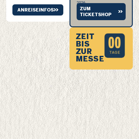
2026
ZUM
ANREISEINFOS
TICKETSHOP
ZEIT
0
0
BIS
ZUR
TAGE
MESSE