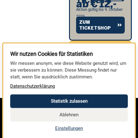
TICKETS
a
b
€
1
2
,
-
Aktion gültig bis 9. Oktober
2026
ZUM
TICKETSHOP
ZEIT
0
0
Wir nutzen Cookies für Statistiken
BIS
Wir messen anonym, wie diese Website genutzt wird, um
ZUR
TAGE
sie verbessern zu können. Diese Messung findet nur
MESSE
statt, wenn Sie ausdrücklich zustimmen.
Datenschutzerklärung
Statistik zulassen
Ablehnen
Einstellungen