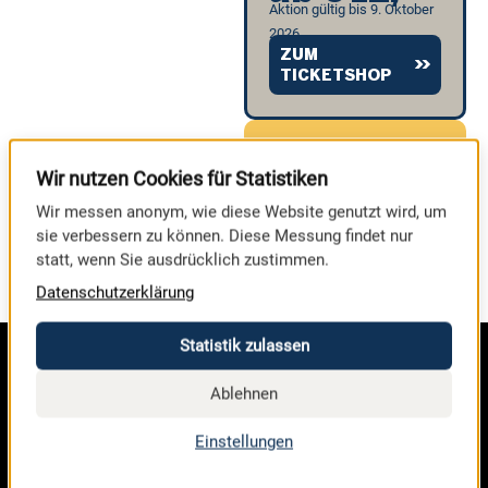
Aktion gültig bis 9. Oktober
2026
ZUM
TICKETSHOP
ZEIT
0
0
Wir nutzen Cookies für Statistiken
BIS
ZUR
TAGE
Wir messen anonym, wie diese Website genutzt wird, um
MESSE
sie verbessern zu können. Diese Messung findet nur
statt, wenn Sie ausdrücklich zustimmen.
Datenschutzerklärung
Statistik zulassen
Ablehnen
Einstellungen