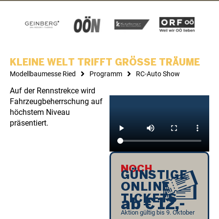
KLEINE WELT TRIFFT GRÖSSE TRÄUME
Modellbaumesse Ried
Programm
RC-Auto Show
Auf der Rennstrekce wird
Fahrzeugbeherrschung auf
höchstem Niveau
präsentiert.
NOCH
GÜNSTIGE
ONLINE
TICKETS
a
b
€
1
2
,
-
Aktion gültig bis 9. Oktober